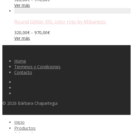
Ver más
Round Glitter XXL color rojo by Mibanezo
320,00
€
–
970,00
€
Ver más
Home
Terminos y Condiciones
Contacto
© 2026 Bárbara Chapartegui
Inicio
Productos