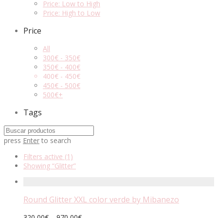
Price: Low to High
Price: High to Low
Price
All
300
€
-
350
€
350
€
-
400
€
400
€
-
450
€
450
€
-
500
€
500
€
+
Tags
press
Enter
to search
Filters active
(1)
Showing
“Glitter”
Round Glitter XXL color verde by Mibanezo
320,00
€
–
970,00
€