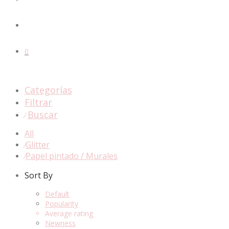
0
Categorías
Filtrar
Buscar
⁄
All
Glitter
⁄
Papel pintado / Murales
⁄
Sort By
Default
Popularity
Average rating
Newness