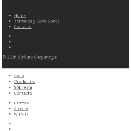
Home
Terminos y Condiciones
Contacto
© 2026 Bárbara Chapartegui
Inicio
Productos
Sobre mí
Contacto
Carrito
0
Acceder
Wishlist